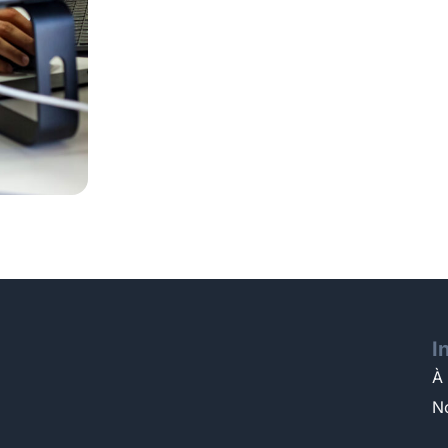
I
À
N