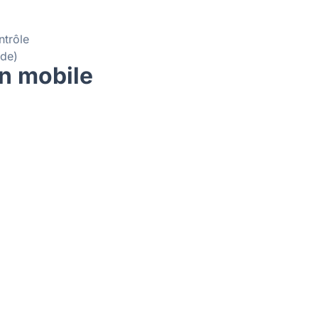
ntrôle
de)
on mobile