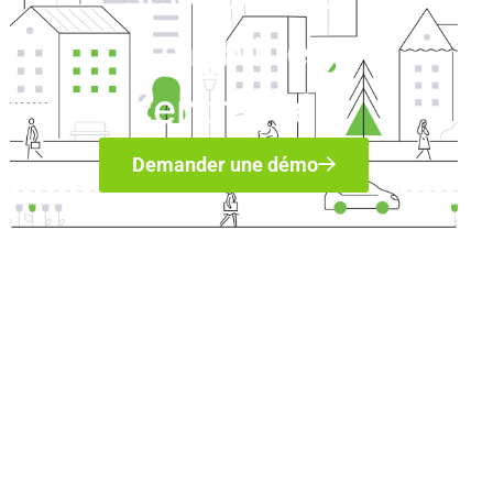
mobilité
centralisée​
Demander une démo